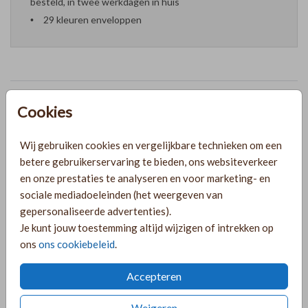
besteld, in twee werkdagen in huis
29 kleuren enveloppen
Formaten en prijzen
Cookies
Wij gebruiken cookies en vergelijkbare technieken om een
PRODUCTINFORMATIE
betere gebruikerservaring te bieden, ons websiteverkeer
en onze prestaties te analyseren en voor marketing- en
sociale mediadoeleinden (het weergeven van
OMSCHRIJVING
gepersonaliseerde advertenties).
Linnenlook trouwkaartenset met extra kaartjes en
Je kunt jouw toestemming altijd wijzigen of intrekken op
goudfolie. De kaartjes worden uitgestanst op een vel
ons
ons cookiebeleid
.
karton van 21x21cm. Je kunt dus alle kaartjes in het
overzicht bewerken! Let op: De kaart wordt geleverd
Accepteren
zonder touw. Je kunt het touw: jute touw, zoals op de foto
Toon meer
bijbestellen via de volgende link:
Weigeren