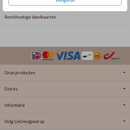
https://lindesigned.nl/touwtjes
COLLECTIE
Rechthoekige labelkaarten
Onze producten
Extra's
Informatie
Volg LinDesigned op