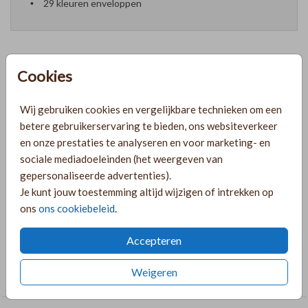
29 kleuren enveloppen
Cookies
Formaten en prijzen
Wij gebruiken cookies en vergelijkbare technieken om een
betere gebruikerservaring te bieden, ons websiteverkeer
PRODUCTINFORMATIE
en onze prestaties te analyseren en voor marketing- en
sociale mediadoeleinden (het weergeven van
gepersonaliseerde advertenties).
OMSCHRIJVING
Je kunt jouw toestemming altijd wijzigen of intrekken op
Mooie jongens poster voor in de babykamer, met een
ons
ons cookiebeleid
.
zandkleur structuur achtergrond en folie.
Accepteren
COLLECTIE
Weigeren
Poster Geboorte folie