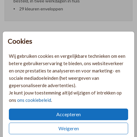
besteld, in twee werkdagen in huis
29 kleuren enveloppen
Cookies
Formaten en prijzen
Wij gebruiken cookies en vergelijkbare technieken om een
betere gebruikerservaring te bieden, ons websiteverkeer
PRODUCTINFORMATIE
en onze prestaties te analyseren en voor marketing- en
sociale mediadoeleinden (het weergeven van
gepersonaliseerde advertenties).
OMSCHRIJVING
Je kunt jouw toestemming altijd wijzigen of intrekken op
Mooie poster voor de babykamer met de geboortebloem
ons
ons cookiebeleid
.
van mei en haar betekenis. Mooi als cadeautje voor de
geboorte!
Accepteren
COLLECTIE
Weigeren