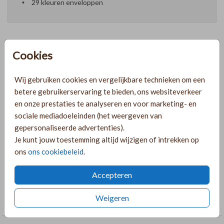
29 kleuren enveloppen
Cookies
Formaten en prijzen
Wij gebruiken cookies en vergelijkbare technieken om een
betere gebruikerservaring te bieden, ons websiteverkeer
PRODUCTINFORMATIE
en onze prestaties te analyseren en voor marketing- en
sociale mediadoeleinden (het weergeven van
gepersonaliseerde advertenties).
OMSCHRIJVING
Je kunt jouw toestemming altijd wijzigen of intrekken op
Mooie maanstand poster voor in de babykamer. Met
ons
ons cookiebeleid
.
goudfolie, voor een jongetje.
Accepteren
COLLECTIE
Weigeren
Poster Geboorte folie