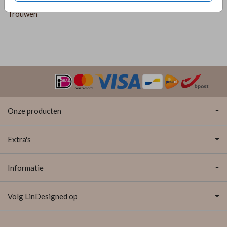
Trouwen
Onze producten
Extra's
Informatie
Volg LinDesigned op