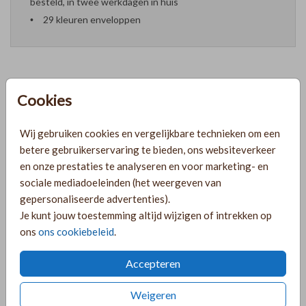
besteld, in twee werkdagen in huis
29 kleuren enveloppen
Cookies
Formaten en prijzen
Wij gebruiken cookies en vergelijkbare technieken om een
PRODUCTINFORMATIE
betere gebruikerservaring te bieden, ons websiteverkeer
en onze prestaties te analyseren en voor marketing- en
sociale mediadoeleinden (het weergeven van
OMSCHRIJVING
gepersonaliseerde advertenties).
Je kunt jouw toestemming altijd wijzigen of intrekken op
Vrolijke mooie chique trouwkaart met goudfolie en
ons
ons cookiebeleid
.
waterverf bloemen. De bloemen zijn met de hand
geschilderd en komen mooi uit op het transparante
Accepteren
kalkpapier.
Weigeren
COLLECTIE