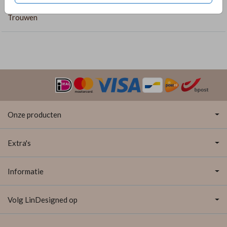
COLLECTIE
Trouwen
Onze producten
Extra's
Informatie
Volg LinDesigned op