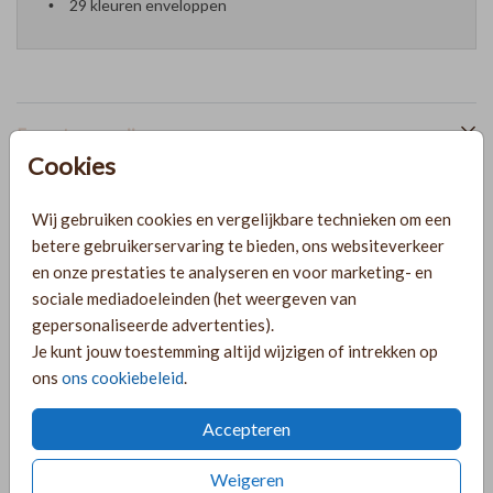
29 kleuren enveloppen
Formaten en prijzen
Cookies
PRODUCTINFORMATIE
Wij gebruiken cookies en vergelijkbare technieken om een
betere gebruikerservaring te bieden, ons websiteverkeer
en onze prestaties te analyseren en voor marketing- en
OMSCHRIJVING
sociale mediadoeleinden (het weergeven van
gepersonaliseerde advertenties).
Minimalistische save the date met foliedruk, een sierlijk
Je kunt jouw toestemming altijd wijzigen of intrekken op
lettertype en een trouwlogo. Pas het kaartje aan door een
ons
ons cookiebeleid
.
achtergrondkleur toe te voegen! Gedrukt op kalkpapier.
Heel mooi met handgeschept papier (googlen op Khadi
Accepteren
paper).
Toon meer
Weigeren