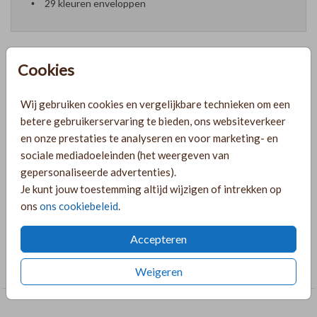
29 kleuren enveloppen
Cookies
Formaten en prijzen
Wij gebruiken cookies en vergelijkbare technieken om een
betere gebruikerservaring te bieden, ons websiteverkeer
PRODUCTINFORMATIE
en onze prestaties te analyseren en voor marketing- en
sociale mediadoeleinden (het weergeven van
gepersonaliseerde advertenties).
OMSCHRIJVING
Je kunt jouw toestemming altijd wijzigen of intrekken op
ons
ons cookiebeleid
.
blanco-langwerpig
Accepteren
COLLECTIE
Trouwen
Weigeren