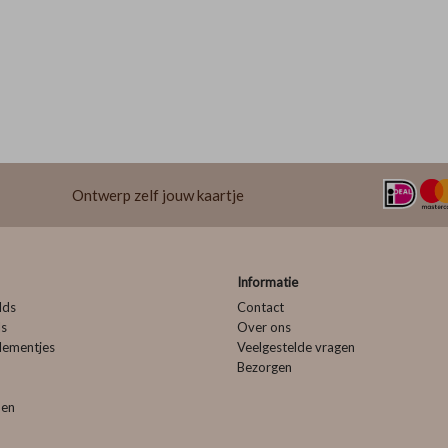
Ontwerp zelf jouw kaartje
Informatie
lds
Contact
ls
Over ons
lementjes
Veelgestelde vragen
Bezorgen
pen