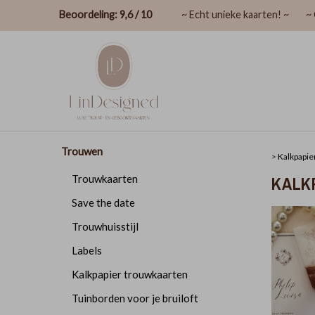
Beoordeling: 9,6 / 10
~ Echt unieke kaarten! ~
~ 
Trouwen
>
Kalkpapie
KALK
Trouwkaarten
Save the date
Trouwhuisstijl
Labels
Kalkpapier trouwkaarten
Tuinborden voor je bruiloft