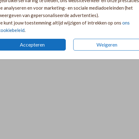
gebruikerservaring te bieden, ons websiteverkeer en onze prestaties
te analyseren en voor marketing- en sociale mediadoeleinden (het
weergeven van gepersonaliseerde advertenties).
ALKPAPIER OMSLAG
Je kunt jouw toestemming altijd wijzigen of intrekken op ons
ons
cookiebeleid
.
Accepteren
Weigeren