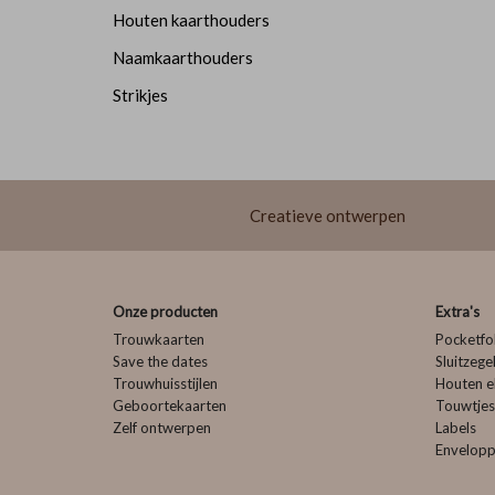
Houten kaarthouders
Naamkaarthouders
Strikjes
Creatieve ontwerpen
Onze producten
Extra's
Trouwkaarten
Pocketfo
Save the dates
Sluitzege
Trouwhuisstijlen
Houten e
Geboortekaarten
Touwtjes
Zelf ontwerpen
Labels
Envelop