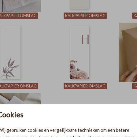
ALKPAPIER OMSLAG
KALKPAPIER OMSLAG
K
ALKPAPIER OMSLAG
KALKPAPIER OMSLAG
K
Cookies
Wij gebruiken cookies en vergelijkbare technieken om een betere