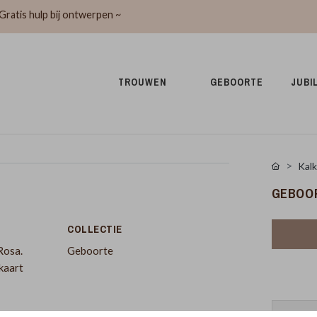
Gratis hulp bij ontwerpen ~
TROUWEN 
GEBOORTE 
JUBI
Kalk
GEBOOR
COLLECTIE
Rosa.
Geboorte
kaart