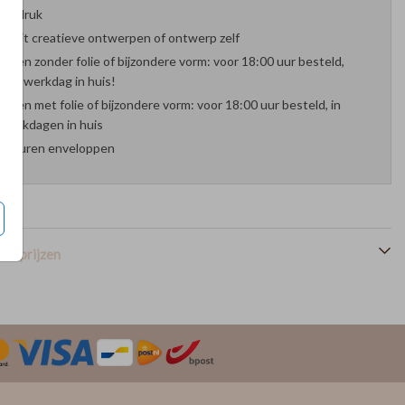
oefdruk
es uit creatieve ontwerpen of ontwerp zelf
arten zonder folie of bijzondere vorm: voor 18:00 uur besteld,
nde werkdag in huis!
arten met folie of bijzondere vorm: voor 18:00 uur besteld, in
werkdagen in huis
 kleuren enveloppen
en prijzen