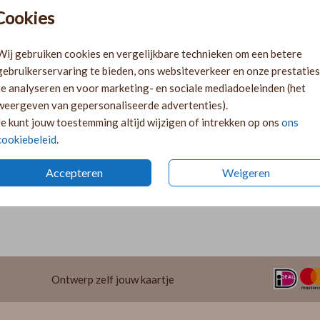
Pr
Cookies
Ki
Ka
Wij gebruiken cookies en vergelijkbare technieken om een betere
volge
gebruikerservaring te bieden, ons websiteverkeer en onze prestaties
Ka
te analyseren en voor marketing- en sociale mediadoeleinden (het
twee 
weergeven van gepersonaliseerde advertenties).
29
Je kunt jouw toestemming altijd wijzigen of intrekken op ons
ons
cookiebeleid
.
Accepteren
Weigeren
Formaten 
Ontwerp zelf jouw kaartje