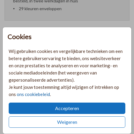
besteld, in twee werkdagen in huis
29 kleuren enveloppen
Cookies
Formaten en prijzen
Wij gebruiken cookies en vergelijkbare technieken om een
betere gebruikerservaring te bieden, ons websiteverkeer
PRODUCTINFORMATIE
en onze prestaties te analyseren en voor marketing- en
sociale mediadoeleinden (het weergeven van
gepersonaliseerde advertenties).
OMSCHRIJVING
Je kunt jouw toestemming altijd wijzigen of intrekken op
ons
ons cookiebeleid
.
Voorkaart op transparant kalkpapier met goudfolie en
meisjesnaam Nora.
Accepteren
COLLECTIE
Weigeren
Geboorte