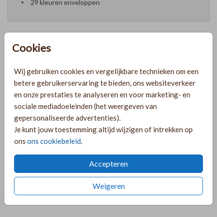
29 kleuren enveloppen
Cookies
Formaten en prijzen
Wij gebruiken cookies en vergelijkbare technieken om een
betere gebruikerservaring te bieden, ons websiteverkeer
PRODUCTINFORMATIE
en onze prestaties te analyseren en voor marketing- en
sociale mediadoeleinden (het weergeven van
gepersonaliseerde advertenties).
OMSCHRIJVING
Je kunt jouw toestemming altijd wijzigen of intrekken op
ons
ons cookiebeleid
.
blanco-langwerpig
Accepteren
COLLECTIE
Zelf maken
Weigeren