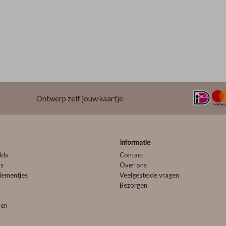
Ontwerp zelf jouw kaartje
Informatie
lds
Contact
ls
Over ons
lementjes
Veelgestelde vragen
Bezorgen
pen