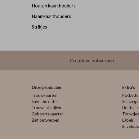
Houten kaarthouders
Naamkaarthouders
Strikjes
Creatieve ontwerpen
Onze producten
Extra's
Trouwkaarten
Pocketfo
Save the dates
Sluitzege
Trouwhuisstijlen
Houten e
Geboortekaarten
Touwtjes
Zelf ontwerpen
Labels
Envelop