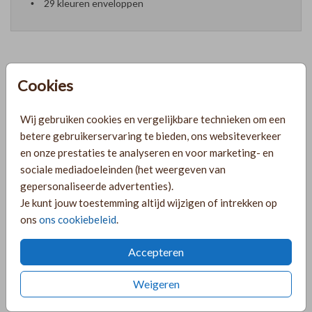
29 kleuren enveloppen
Cookies
Formaten en prijzen
Wij gebruiken cookies en vergelijkbare technieken om een
PRODUCTINFORMATIE
betere gebruikerservaring te bieden, ons websiteverkeer
en onze prestaties te analyseren en voor marketing- en
sociale mediadoeleinden (het weergeven van
OMSCHRIJVING
gepersonaliseerde advertenties).
Je kunt jouw toestemming altijd wijzigen of intrekken op
Minimalistisch jubileumkaartje met zwarte tekst en een
ons
ons cookiebeleid
.
witte achtergrond. Het perfecte jubileumkaartje voor een
minimalistische jubileumdag!
Accepteren
COLLECTIE
Weigeren
Trouwkaarten