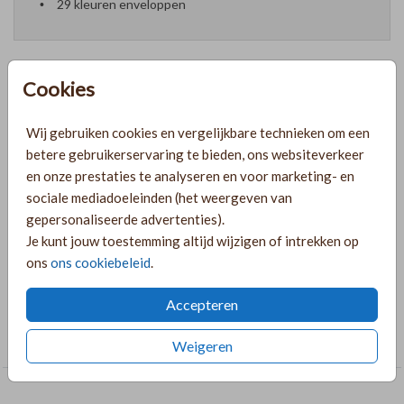
29 kleuren enveloppen
Cookies
Formaten en prijzen
Wij gebruiken cookies en vergelijkbare technieken om een
betere gebruikerservaring te bieden, ons websiteverkeer
PRODUCTINFORMATIE
en onze prestaties te analyseren en voor marketing- en
sociale mediadoeleinden (het weergeven van
gepersonaliseerde advertenties).
OMSCHRIJVING
Je kunt jouw toestemming altijd wijzigen of intrekken op
ons
ons cookiebeleid
.
Liggende foto voor bij een trouwkaartje.
Accepteren
COLLECTIE
Trouwkaarten
Weigeren