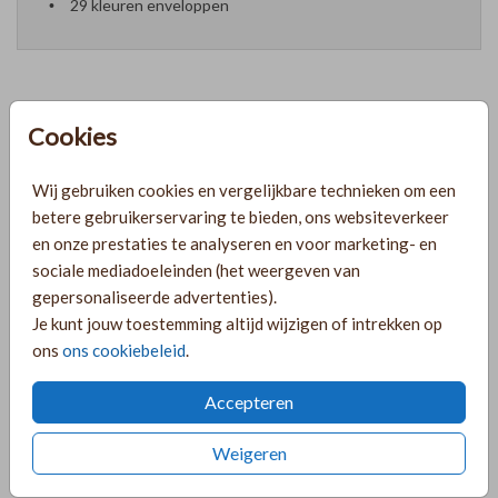
29 kleuren enveloppen
Cookies
Formaten en prijzen
Wij gebruiken cookies en vergelijkbare technieken om een
PRODUCTINFORMATIE
betere gebruikerservaring te bieden, ons websiteverkeer
en onze prestaties te analyseren en voor marketing- en
sociale mediadoeleinden (het weergeven van
OMSCHRIJVING
gepersonaliseerde advertenties).
Je kunt jouw toestemming altijd wijzigen of intrekken op
Save the date met handgetekende bloemen in roestkleur. De
ons
ons cookiebeleid
.
save the date is minimalistisch, maar wordt door de bloemen
toch lekker speels.
Accepteren
COLLECTIE
Weigeren
Save the Date