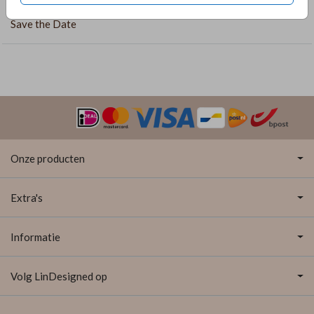
COLLECTIE
Save the Date
Onze producten
Extra's
Informatie
Volg LinDesigned op