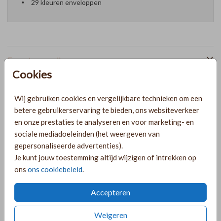
29 kleuren enveloppen
Formaten en prijzen
Cookies
PRODUCTINFORMATIE
Wij gebruiken cookies en vergelijkbare technieken om een
betere gebruikerservaring te bieden, ons websiteverkeer
en onze prestaties te analyseren en voor marketing- en
OMSCHRIJVING
sociale mediadoeleinden (het weergeven van
gepersonaliseerde advertenties).
Wil je je gasten een stijlvolle en minimalistische 'save the
Je kunt jouw toestemming altijd wijzigen of intrekken op
date' sturen? Kies dan voor deze minimalistische kaart met
ons
ons cookiebeleid
.
sierlijke letters. De kaart is eenvoudig, maar stijlvol en past
perfect bij een klassieke of moderne bruiloft. Pas de kaart
Accepteren
geheel naar wens aan in de editor!
Toon meer
Weigeren