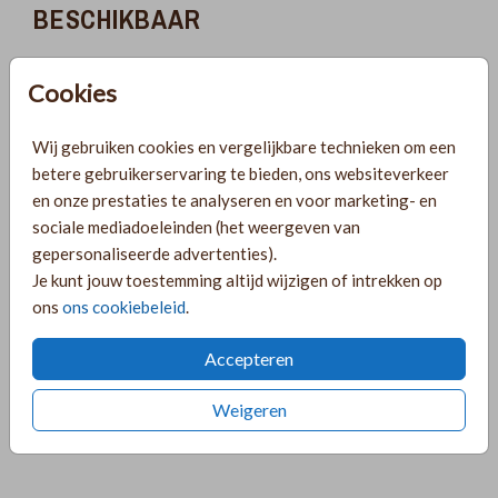
BESCHIKBAAR
Helaas is dit product tijdelijk uitverkocht!
Cookies
Heb je vragen? Neem dan contact met ons op.
Wij gebruiken cookies en vergelijkbare technieken om een
Gratis verzending
betere gebruikerservaring te bieden, ons websiteverkeer
Voor 18:00 uur besteld, morgen in huis!
en onze prestaties te analyseren en voor marketing- en
Ruime keuze uit producten voor bij je kaartje
sociale mediadoeleinden (het weergeven van
gepersonaliseerde advertenties).
Je kunt jouw toestemming altijd wijzigen of intrekken op
OMSCHRIJVING
ons
ons cookiebeleid
.
Alles is liefde! Deze romantische sluitzegel past perfect bij
een huwelijksjubileum uitnodiging of trouwkaart. Mooi
Accepteren
uitgevoerd met goudkleurige hartjes.
Weigeren
Prijs:
€ 6,50
per 25 zegels