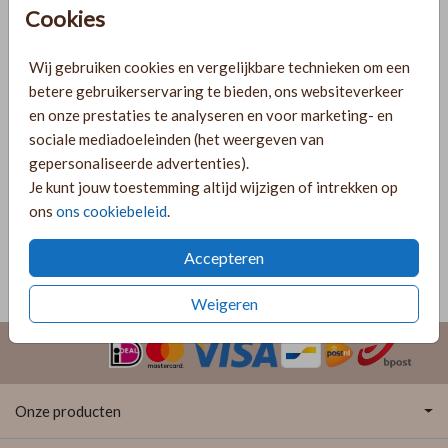
Heb je vragen? Neem dan contact met ons op.
Cookies
Gratis verzending
Wij gebruiken cookies en vergelijkbare technieken om een
Voor 18:00 uur besteld, morgen in huis!
betere gebruikerservaring te bieden, ons websiteverkeer
Ruime keuze uit producten voor bij je kaartje
en onze prestaties te analyseren en voor marketing- en
sociale mediadoeleinden (het weergeven van
gepersonaliseerde advertenties).
Je kunt jouw toestemming altijd wijzigen of intrekken op
OMSCHRIJVING
Sluitzegel open me
ons
ons cookiebeleid
.
Prijs:
€ 6,50
Accepteren
per 25 zegels
Weigeren
Onze producten