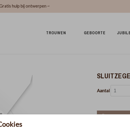
Gratis hulp bij ontwerpen ~
TROUWEN 
GEBOORTE 
JUBIL
SLUITZEGE
Aantal
In winkel
Cookies