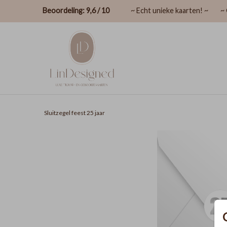
Beoordeling: 9,6 / 10
~ Echt unieke kaarten! ~
~ 
Sluitzegel feest 25 jaar