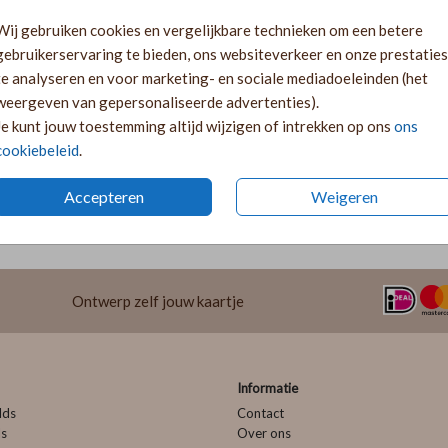
Gratis verz
Wij gebruiken cookies en vergelijkbare technieken om een betere
Voor 18:00 
gebruikerservaring te bieden, ons websiteverkeer en onze prestaties
Ruime keuze
te analyseren en voor marketing- en sociale mediadoeleinden (het
weergeven van gepersonaliseerde advertenties).
Je kunt jouw toestemming altijd wijzigen of intrekken op ons
ons
cookiebeleid
.
Prijs:
€ 6,50
Accepteren
Weigeren
Ontwerp zelf jouw kaartje
Informatie
lds
Contact
ls
Over ons