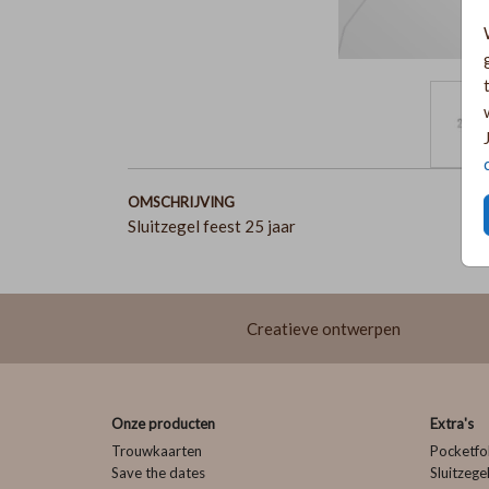
OMSCHRIJVING
Sluitzegel feest 25 jaar
Creatieve ontwerpen
Onze producten
Extra's
Trouwkaarten
Pocketfo
Save the dates
Sluitzege