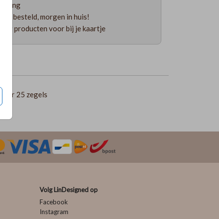
ending
uur besteld, morgen in huis!
 uit producten voor bij je kaartje
per 25 zegels
Volg LinDesigned op
Facebook
Instagram