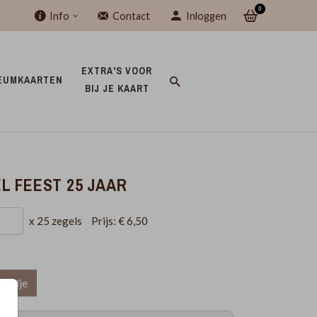
0
Info
Contact
Inloggen
EXTRA'S VOOR 
EUMKAARTEN 
BIJ JE KAART 
L FEEST 25 JAAR
x 25 zegels
Prijs:
€ 6,50
mandje