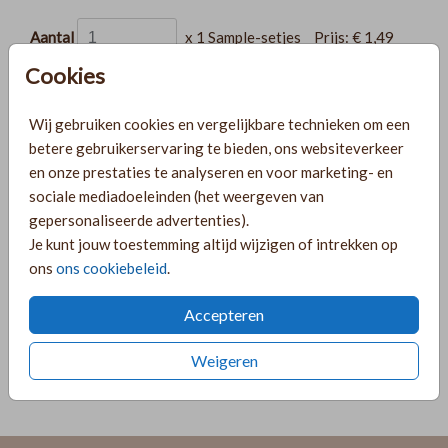
Aantal
x 1 Sample-setjes
Prijs:
€ 1,49
Cookies
Wij gebruiken cookies en vergelijkbare technieken om een
Gratis verzending
betere gebruikerservaring te bieden, ons websiteverkeer
Voor 18:00 uur besteld, morgen in huis!
en onze prestaties te analyseren en voor marketing- en
Ruime keuze uit producten voor bij je kaartje
sociale mediadoeleinden (het weergeven van
gepersonaliseerde advertenties).
Je kunt jouw toestemming altijd wijzigen of intrekken op
ons
ons cookiebeleid
.
OMSCHRIJVING
Sampleset van vier kleuren touw: goud-wit, roségoud-wit,
Accepteren
jute en dun jute.
Weigeren
Prijs:
€ 1,49
per 1 Sample-setjes