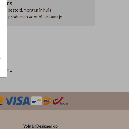
ending
uur besteld, morgen in huis!
 uit producten voor bij je kaartje
per 1
Volg LinDesigned op