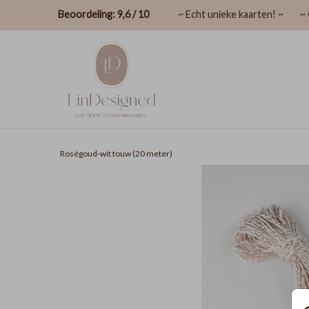
Beoordeling: 9,6 / 10
~ Echt unieke kaarten! ~
~ 
Roségoud-wit touw (20 meter)