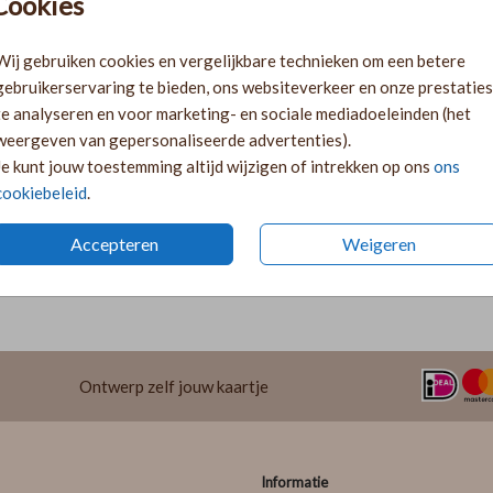
Cookies
Gratis verz
Voor 18:00 
Wij gebruiken cookies en vergelijkbare technieken om een betere
Ruime keuze
gebruikerservaring te bieden, ons websiteverkeer en onze prestaties
te analyseren en voor marketing- en sociale mediadoeleinden (het
weergeven van gepersonaliseerde advertenties).
Je kunt jouw toestemming altijd wijzigen of intrekken op ons
ons
cookiebeleid
.
Accepteren
Weigeren
Prijs:
€ 3,25
 kaarten mee te versieren.
Ontwerp zelf jouw kaartje
Informatie