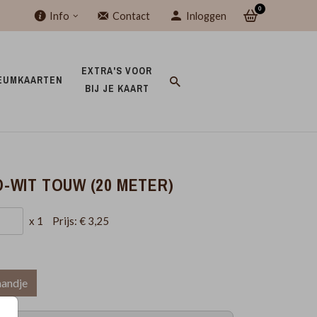
0
Info
Contact
Inloggen
EXTRA'S VOOR 
EUMKAARTEN 
BIJ JE KAART 
-WIT TOUW (20 METER)
x 1
Prijs:
€ 3,25
mandje