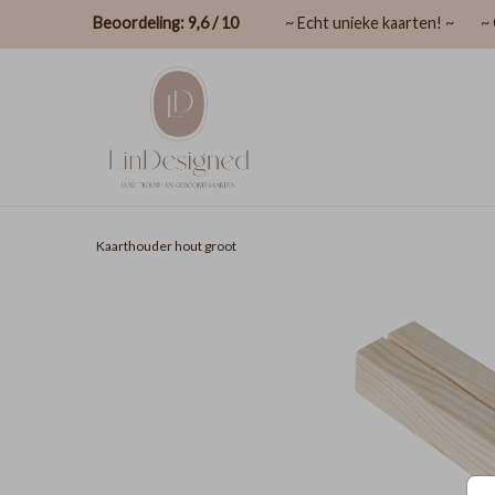
Beoordeling: 9,6 / 10
~ Echt unieke kaarten! ~
~ 
Kaarthouder hout groot