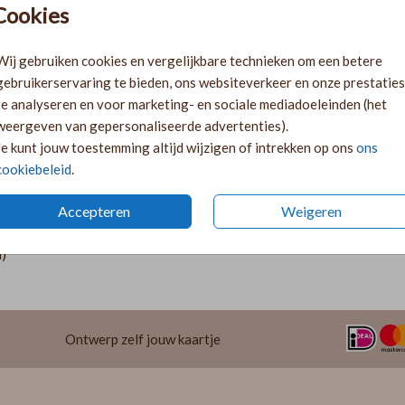
Cookies
Wij gebruiken cookies en vergelijkbare technieken om een betere
gebruikerservaring te bieden, ons websiteverkeer en onze prestaties
te analyseren en voor marketing- en sociale mediadoeleinden (het
weergeven van gepersonaliseerde advertenties).
Je kunt jouw toestemming altijd wijzigen of intrekken op ons
ons
cookiebeleid
.
Accepteren
Weigeren
Prijs:
€ 7,95
oonlijke kaart in een mooie houten
h)
Ontwerp zelf jouw kaartje