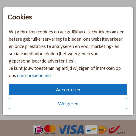
Helaas is dit product tijdelijk uitverkocht!
Cookies
Heb je vragen? Neem dan contact met ons op.
Wij gebruiken cookies en vergelijkbare technieken om een
Gratis verzending
betere gebruikerservaring te bieden, ons websiteverkeer
Voor 18:00 uur besteld, morgen in huis!
en onze prestaties te analyseren en voor marketing- en
Ruime keuze uit producten voor bij je kaartje
sociale mediadoeleinden (het weergeven van
gepersonaliseerde advertenties).
Je kunt jouw toestemming altijd wijzigen of intrekken op
OMSCHRIJVING
ons
ons cookiebeleid
.
Mooie houten strikjes met gemakkelijk plakstripje voor op
je kaartje. In elk zakje zitten 25 strikjes.
Accepteren
Prijs:
€ 3,95
per 25 houten vormpjes
Weigeren