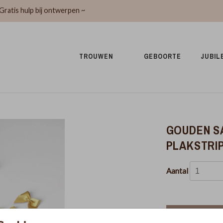
Gratis hulp bij ontwerpen ~
TROUWEN 
GEBOORTE 
JUBIL
GOUDEN SA
PLAKSTRIP
Aantal
In winkel