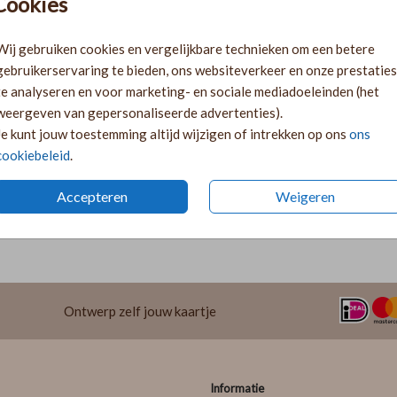
Cookies
Gratis verz
Wij gebruiken cookies en vergelijkbare technieken om een betere
Voor 18:00 
gebruikerservaring te bieden, ons websiteverkeer en onze prestaties
Ruime keuze
te analyseren en voor marketing- en sociale mediadoeleinden (het
weergeven van gepersonaliseerde advertenties).
Je kunt jouw toestemming altijd wijzigen of intrekken op ons
ons
cookiebeleid
.
Accepteren
Weigeren
Prijs:
€ 6,95
Formaat: 2,5 cm (breedte) x 2,5 cm (hoogte).
Ontwerp zelf jouw kaartje
Informatie