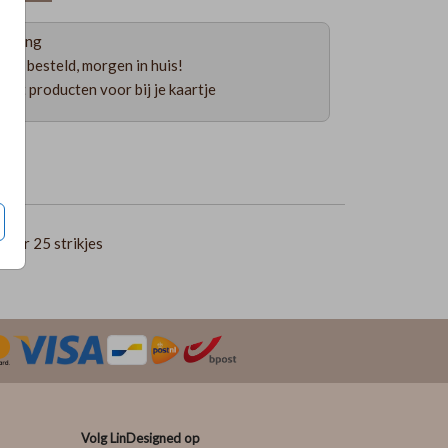
ending
uur besteld, morgen in huis!
 uit producten voor bij je kaartje
per 25 strikjes
Volg LinDesigned op