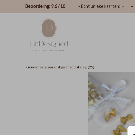
Beoordeling: 9,6 / 10
~ Echt unieke kaarten! ~
~ 
Gouden satijnen strikjes met plakstrip (25)