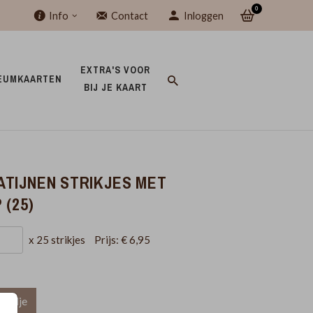
0
Info
Contact
Inloggen
EXTRA'S VOOR 
EUMKAARTEN 
BIJ JE KAART 
TIJNEN STRIKJES MET
 (25)
x 25 strikjes
Prijs:
€ 6,95
mandje