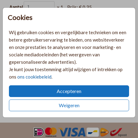
Aantal
x 1
Prijs:
€ 0,35
Cookies
Wij gebruiken cookies en vergelijkbare technieken om een
betere gebruikerservaring te bieden, ons websiteverkeer
Gratis verzending
en onze prestaties te analyseren en voor marketing- en
Voor 18:00 uur besteld, morgen in huis!
sociale mediadoeleinden (het weergeven van
Ruime keuze uit producten voor bij je kaartje
gepersonaliseerde advertenties).
Je kunt jouw toestemming altijd wijzigen of intrekken op
ons
ons cookiebeleid
.
OMSCHRIJVING
wit 13,5 x 20
Accepteren
Prijs:
€ 0,35
per 1
Weigeren