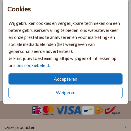
Cookies
Wij gebruiken cookies en vergelijkbare technieken om een
Gratis verzending
betere gebruikerservaring te bieden, ons websiteverkeer
Voor 18:00 uur besteld, morgen in huis!
en onze prestaties te analyseren en voor marketing- en
Ruime keuze uit producten voor bij je kaartje
sociale mediadoeleinden (het weergeven van
gepersonaliseerde advertenties).
Je kunt jouw toestemming altijd wijzigen of intrekken op
OMSCHRIJVING
ons
ons cookiebeleid
.
Zand met gouden inlay 22 x 11
Accepteren
Prijs:
€ 0,75
per 1
Weigeren
Onze producten