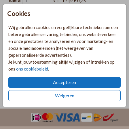
Aantal
x 1
Prijs:
€ 0,75
Cookies
Wij gebruiken cookies en vergelijkbare technieken om een
Gratis verzending
betere gebruikerservaring te bieden, ons websiteverkeer
Voor 18:00 uur besteld, morgen in huis!
en onze prestaties te analyseren en voor marketing- en
Ruime keuze uit producten voor bij je kaartje
sociale mediadoeleinden (het weergeven van
gepersonaliseerde advertenties).
Je kunt jouw toestemming altijd wijzigen of intrekken op
ons
ons cookiebeleid
.
OMSCHRIJVING
Roestbruin met gouden inlay 22 x 11
Accepteren
Prijs:
€ 0,75
per 1
Weigeren