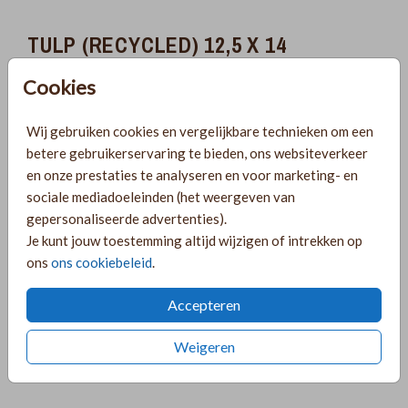
TULP (RECYCLED) 12,5 X 14
Cookies
Aantal
x 1
Prijs:
€ 0,45
Wij gebruiken cookies en vergelijkbare technieken om een
betere gebruikerservaring te bieden, ons websiteverkeer
en onze prestaties te analyseren en voor marketing- en
Gratis verzending
sociale mediadoeleinden (het weergeven van
Voor 18:00 uur besteld, morgen in huis!
gepersonaliseerde advertenties).
Ruime keuze uit producten voor bij je kaartje
Je kunt jouw toestemming altijd wijzigen of intrekken op
ons
ons cookiebeleid
.
Accepteren
OMSCHRIJVING
tulp (recycled) 12,5 x 14
Weigeren
Prijs:
€ 0,45
per 1