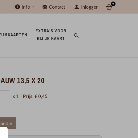
0
Info
Contact
Inloggen
EXTRA'S VOOR 
EUMKAARTEN 
BIJ JE KAART 
UW 13,5 X 20
x 1
Prijs:
€ 0,45
mandje