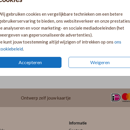
Gratis verz
Voor 18:00 
Wij gebruiken cookies en vergelijkbare technieken om een betere
Ruime keuze
gebruikerservaring te bieden, ons websiteverkeer en onze prestaties
te analyseren en voor marketing- en sociale mediadoeleinden (het
weergeven van gepersonaliseerde advertenties).
Je kunt jouw toestemming altijd wijzigen of intrekken op ons
ons
cookiebeleid
.
Accepteren
Weigeren
Prijs:
€ 0,45
Ontwerp zelf jouw kaartje
Informatie