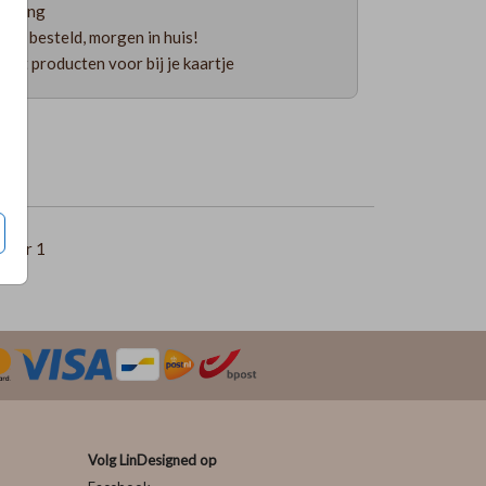
ending
uur besteld, morgen in huis!
 uit producten voor bij je kaartje
per 1
Volg LinDesigned op