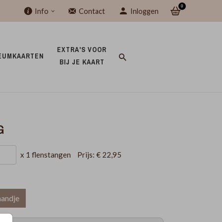
0
Info
Contact
Inloggen
EXTRA'S VOOR 
EUMKAARTEN 
BIJ JE KAART 
G
x 1 flenstangen
Prijs:
€ 22,95
mandje