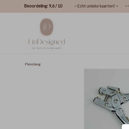
Beoordeling: 9,6 / 10
~ Echt unieke kaarten! ~
~ 
Flenstang