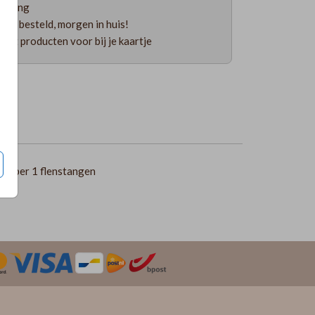
ending
uur besteld, morgen in huis!
 uit producten voor bij je kaartje
5
per 1 flenstangen