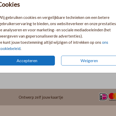
Gratis verz
Cookies
Voor 18:00 
Ruime keuze
Wij gebruiken cookies en vergelijkbare technieken om een betere
gebruikerservaring te bieden, ons websiteverkeer en onze prestaties
te analyseren en voor marketing- en sociale mediadoeleinden (het
weergeven van gepersonaliseerde advertenties).
Je kunt jouw toestemming altijd wijzigen of intrekken op ons
ons
cookiebeleid
.
Accepteren
Weigeren
Prijs:
€ 22,9
e
flensringetjes
om mooie gaatjes te maken en
Ontwerp zelf jouw kaartje