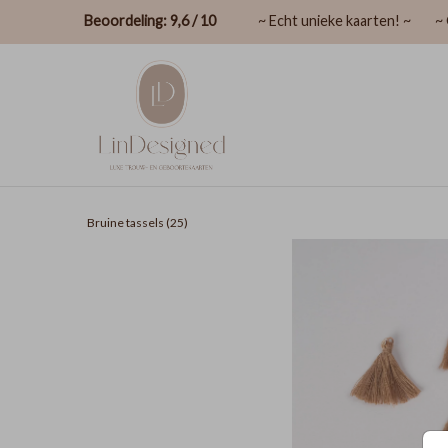
Beoordeling: 9,6 / 10
~ Echt unieke kaarten! ~
~ 
Bruine tassels (25)