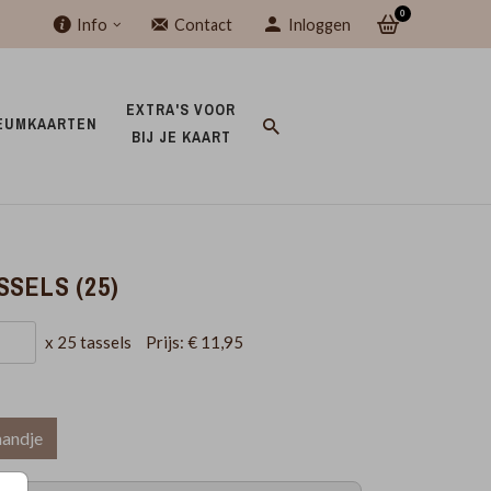
0
Info
Contact
Inloggen
EXTRA'S VOOR 
EUMKAARTEN 
BIJ JE KAART 
SSELS (25)
x 25 tassels
Prijs:
€ 11,95
mandje