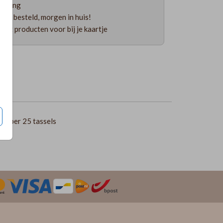
ending
uur besteld, morgen in huis!
 uit producten voor bij je kaartje
5
per 25 tassels