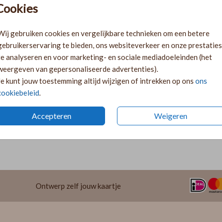
Gratis verz
Cookies
Voor 18:00 
Ruime keuze
Wij gebruiken cookies en vergelijkbare technieken om een betere
gebruikerservaring te bieden, ons websiteverkeer en onze prestaties
te analyseren en voor marketing- en sociale mediadoeleinden (het
weergeven van gepersonaliseerde advertenties).
Je kunt jouw toestemming altijd wijzigen of intrekken op ons
ons
cookiebeleid
.
Accepteren
Weigeren
Prijs:
€ 11,9
getje. Bevestig deze met een splitpen of
Ontwerp zelf jouw kaartje