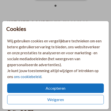
WIT MET GOUDEN INLAY 14 X 14
Cookies
Aantal
x 1
Prijs:
€ 0,75
Wij gebruiken cookies en vergelijkbare technieken om een
betere gebruikerservaring te bieden, ons websiteverkeer
en onze prestaties te analyseren en voor marketing- en
sociale mediadoeleinden (het weergeven van
Gratis verzending
gepersonaliseerde advertenties).
Voor 18:00 uur besteld, morgen in huis!
Je kunt jouw toestemming altijd wijzigen of intrekken op
Ruime keuze uit producten voor bij je kaartje
ons
ons cookiebeleid
.
Accepteren
OMSCHRIJVING
Weigeren
Wit met gouden inlay 14 X 14