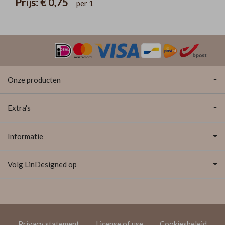
Prijs:
€ 0,75
per 1
Onze producten
Extra's
Informatie
Volg LinDesigned op
Privacy statement
License of use
Cookiesbeleid