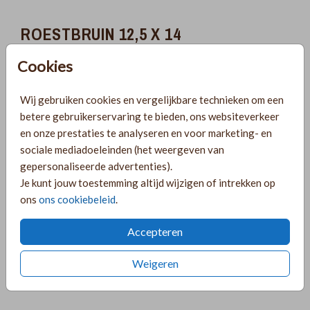
ROESTBRUIN 12,5 X 14
Cookies
Aantal
x 1
Prijs:
€ 0,45
Wij gebruiken cookies en vergelijkbare technieken om een
betere gebruikerservaring te bieden, ons websiteverkeer
en onze prestaties te analyseren en voor marketing- en
Gratis verzending
sociale mediadoeleinden (het weergeven van
Voor 18:00 uur besteld, morgen in huis!
gepersonaliseerde advertenties).
Ruime keuze uit producten voor bij je kaartje
Je kunt jouw toestemming altijd wijzigen of intrekken op
ons
ons cookiebeleid
.
Accepteren
OMSCHRIJVING
roestbruin 12,5 x 14
Weigeren
Prijs:
€ 0,45
per 1