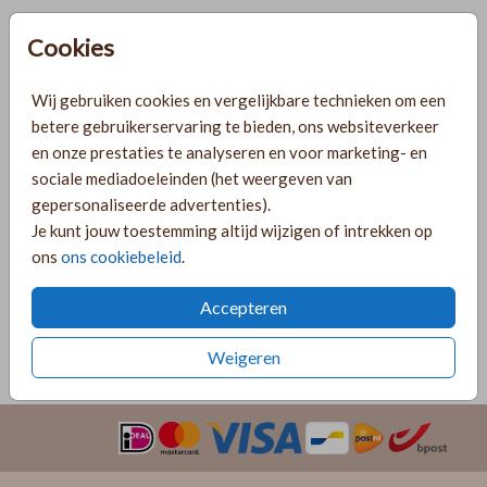
Helaas is dit product tijdelijk uitverkocht!
Cookies
Heb je vragen? Neem dan contact met ons op.
Wij gebruiken cookies en vergelijkbare technieken om een
Gratis verzending
betere gebruikerservaring te bieden, ons websiteverkeer
Voor 18:00 uur besteld, morgen in huis!
en onze prestaties te analyseren en voor marketing- en
Ruime keuze uit producten voor bij je kaartje
sociale mediadoeleinden (het weergeven van
gepersonaliseerde advertenties).
Je kunt jouw toestemming altijd wijzigen of intrekken op
ons
ons cookiebeleid
.
OMSCHRIJVING
parelmoer 15 x 11
Accepteren
Prijs:
€ 0,60
per 1
Weigeren