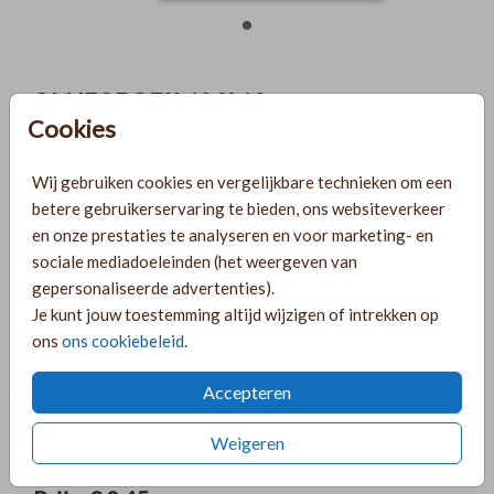
OLIJFGROEN 16 X 16
Cookies
Aantal
x 1
Prijs:
€ 0,45
Wij gebruiken cookies en vergelijkbare technieken om een
betere gebruikerservaring te bieden, ons websiteverkeer
en onze prestaties te analyseren en voor marketing- en
sociale mediadoeleinden (het weergeven van
Gratis verzending
gepersonaliseerde advertenties).
Voor 18:00 uur besteld, morgen in huis!
Je kunt jouw toestemming altijd wijzigen of intrekken op
Ruime keuze uit producten voor bij je kaartje
ons
ons cookiebeleid
.
Accepteren
OMSCHRIJVING
Weigeren
olijfgroen 16 x 16