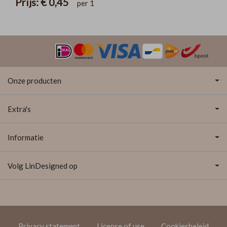
Prijs:
€ 0,45
per 1
Onze producten
Extra's
Informatie
Volg LinDesigned op
Privacy statement
License of use
Cookiesbeleid