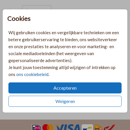
Aantal
x 1
Prijs:
€ 0,45
Cookies
Wij gebruiken cookies en vergelijkbare technieken om een
betere gebruikerservaring te bieden, ons websiteverkeer
Gratis verzending
en onze prestaties te analyseren en voor marketing- en
Voor 18:00 uur besteld, morgen in huis!
sociale mediadoeleinden (het weergeven van
Ruime keuze uit producten voor bij je kaartje
gepersonaliseerde advertenties).
Je kunt jouw toestemming altijd wijzigen of intrekken op
ons
ons cookiebeleid
.
OMSCHRIJVING
oudroze 15 x 11
Accepteren
Prijs:
€ 0,45
per 1
Weigeren