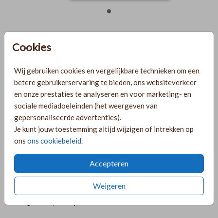
LICHTROZE 12 X 12
Cookies
Helaas is dit product tijdelijk uitverkocht!
Wij gebruiken cookies en vergelijkbare technieken om een
Heb je vragen? Neem dan contact met ons op.
betere gebruikerservaring te bieden, ons websiteverkeer
en onze prestaties te analyseren en voor marketing- en
Gratis verzending
sociale mediadoeleinden (het weergeven van
Voor 18:00 uur besteld, morgen in huis!
gepersonaliseerde advertenties).
Ruime keuze uit producten voor bij je kaartje
Je kunt jouw toestemming altijd wijzigen of intrekken op
ons
ons cookiebeleid
.
Accepteren
OMSCHRIJVING
lichtroze 12 x 12
Weigeren
Prijs:
€ 0,45
per 1