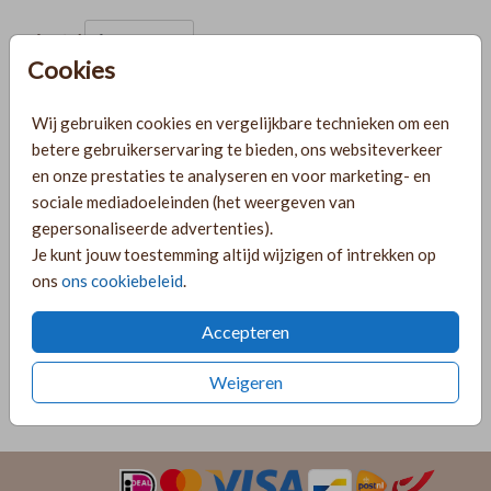
Aantal
x 1
Prijs:
€ 0,50
Cookies
Wij gebruiken cookies en vergelijkbare technieken om een
betere gebruikerservaring te bieden, ons websiteverkeer
Gratis verzending
en onze prestaties te analyseren en voor marketing- en
Voor 18:00 uur besteld, morgen in huis!
sociale mediadoeleinden (het weergeven van
Ruime keuze uit producten voor bij je kaartje
gepersonaliseerde advertenties).
Je kunt jouw toestemming altijd wijzigen of intrekken op
ons
ons cookiebeleid
.
OMSCHRIJVING
lichtroze 15,6 x 22
Accepteren
Prijs:
€ 0,50
per 1
Weigeren