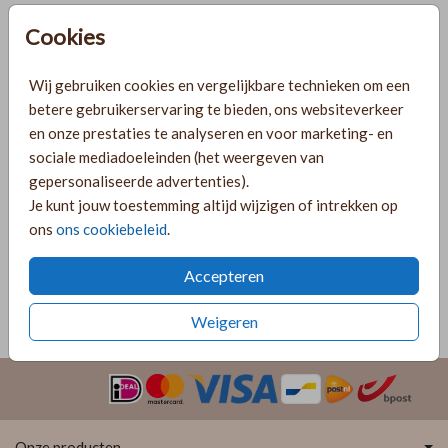
Helaas is dit product tijdelijk uitverkocht!
Cookies
Heb je vragen? Neem dan contact met ons op.
Wij gebruiken cookies en vergelijkbare technieken om een
Gratis verzending
betere gebruikerservaring te bieden, ons websiteverkeer
Voor 18:00 uur besteld, morgen in huis!
en onze prestaties te analyseren en voor marketing- en
Ruime keuze uit producten voor bij je kaartje
sociale mediadoeleinden (het weergeven van
gepersonaliseerde advertenties).
Je kunt jouw toestemming altijd wijzigen of intrekken op
OMSCHRIJVING
ons
ons cookiebeleid
.
lichtgrijs 12 x 18
Accepteren
Prijs:
€ 0,45
per 1
Weigeren
Onze producten