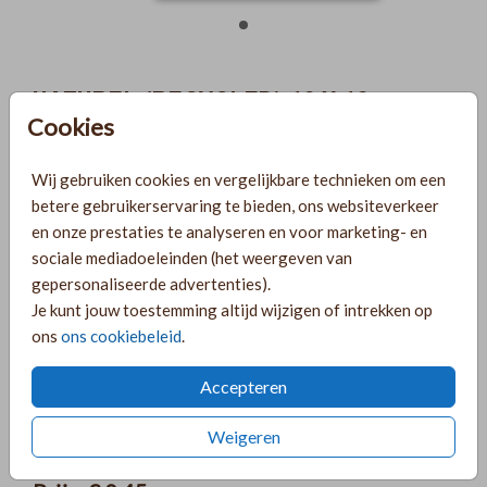
NATUREL (RECYCLED) 12 X 12
Cookies
Aantal
x 1
Prijs:
€ 0,45
Wij gebruiken cookies en vergelijkbare technieken om een
betere gebruikerservaring te bieden, ons websiteverkeer
en onze prestaties te analyseren en voor marketing- en
sociale mediadoeleinden (het weergeven van
Gratis verzending
gepersonaliseerde advertenties).
Voor 18:00 uur besteld, morgen in huis!
Je kunt jouw toestemming altijd wijzigen of intrekken op
Ruime keuze uit producten voor bij je kaartje
ons
ons cookiebeleid
.
Accepteren
OMSCHRIJVING
Weigeren
naturel (recycled) 12 x 12