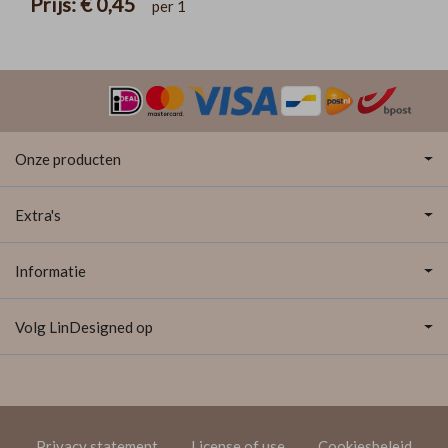
Prijs:
€ 0,45
per 1
Onze producten
Extra's
Informatie
Volg LinDesigned op
Privacy statement
License of use
Cookiesbeleid