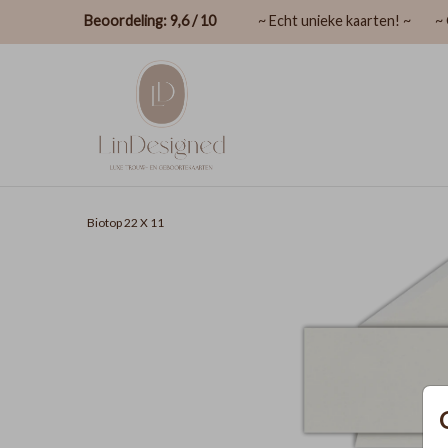
Beoordeling: 9,6 / 10
~ Echt unieke kaarten! ~
~ 
Biotop 22 X 11