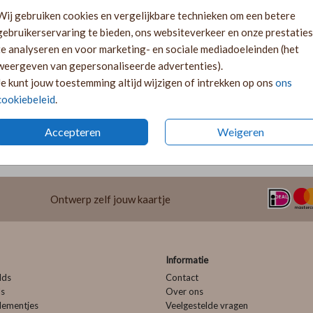
Gratis verz
Wij gebruiken cookies en vergelijkbare technieken om een betere
Voor 18:00 
gebruikerservaring te bieden, ons websiteverkeer en onze prestaties
Ruime keuze
te analyseren en voor marketing- en sociale mediadoeleinden (het
weergeven van gepersonaliseerde advertenties).
Je kunt jouw toestemming altijd wijzigen of intrekken op ons
ons
cookiebeleid
.
Prijs:
€ 0,45
Accepteren
Weigeren
Ontwerp zelf jouw kaartje
Informatie
lds
Contact
ls
Over ons
lementjes
Veelgestelde vragen