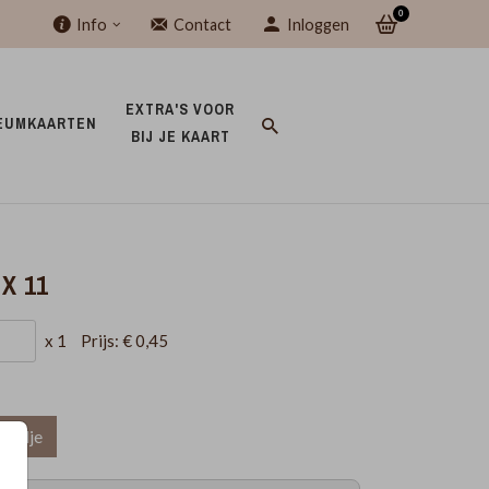
0
Info
Contact
Inloggen
EXTRA'S VOOR 
EUMKAARTEN 
BIJ JE KAART 
X 11
x 1
Prijs:
€ 0,45
mandje