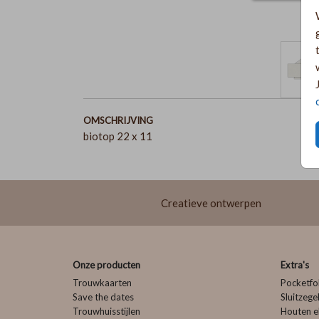
OMSCHRIJVING
biotop 22 x 11
Creatieve ontwerpen
Onze producten
Extra's
Trouwkaarten
Pocketfo
Save the dates
Sluitzege
Trouwhuisstijlen
Houten e