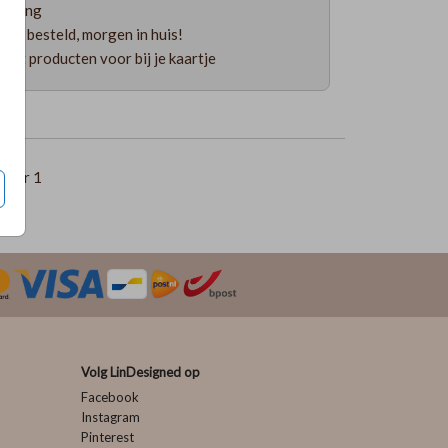
ending
uur besteld, morgen in huis!
 uit producten voor bij je kaartje
per 1
Volg LinDesigned op
Facebook
Instagram
Pinterest