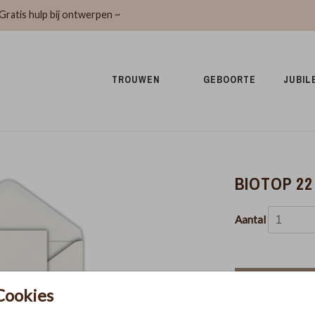
Gratis hulp bij ontwerpen ~
TROUWEN 
GEBOORTE 
JUBIL
BIOTOP 22 
Aantal
In winkel
Cookies