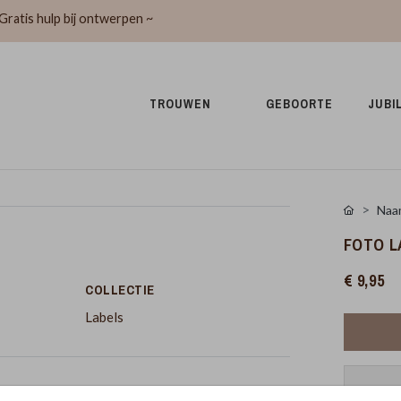
Gratis hulp bij ontwerpen ~
TROUWEN 
GEBOORTE 
JUBI
Naa
FOTO L
€ 9,95
COLLECTIE
Labels
Pr