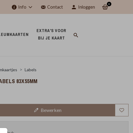
0
Info
Contact
Inloggen
EXTRA'S VOOR 
LEUMKAARTEN 
BIJ JE KAART 
mkaartjes
Labels
ABELS 83X55MM
Bewerken
oefdruk