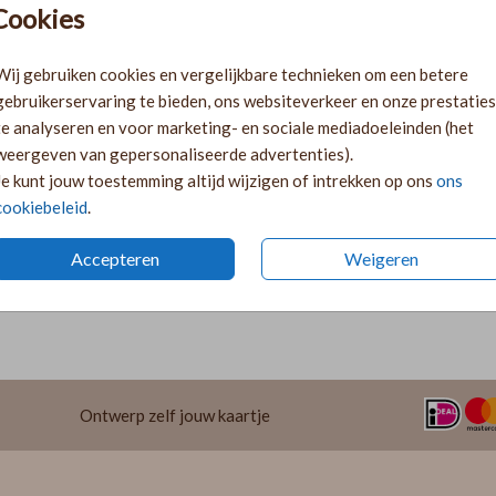
Cookies
Ki
Ka
Wij gebruiken cookies en vergelijkbare technieken om een betere
volge
gebruikerservaring te bieden, ons websiteverkeer en onze prestaties
Ka
te analyseren en voor marketing- en sociale mediadoeleinden (het
twee 
weergeven van gepersonaliseerde advertenties).
29
Je kunt jouw toestemming altijd wijzigen of intrekken op ons
ons
cookiebeleid
.
Accepteren
Weigeren
Prijzen
Ontwerp zelf jouw kaartje