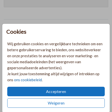
Prijzen
Cookies
Wij gebruiken cookies en vergelijkbare technieken om een
PRODUCTINFORMATIE
betere gebruikerservaring te bieden, ons websiteverkeer
en onze prestaties te analyseren en voor marketing- en
OMSCHRIJVING
sociale mediadoeleinden (het weergeven van
gepersonaliseerde advertenties).
9 labels voor een kraamborrel met afgeronde hoeken en
Je kunt jouw toestemming altijd wijzigen of intrekken op
een hartje. Voeg dit kraamborrel kaartje bij je linnenlook
ons
ons cookiebeleid
.
geboortekaart en nodig de ontvangers uit voor een
kraamfeest.
Accepteren
COLLECTIE
Weigeren
Labels