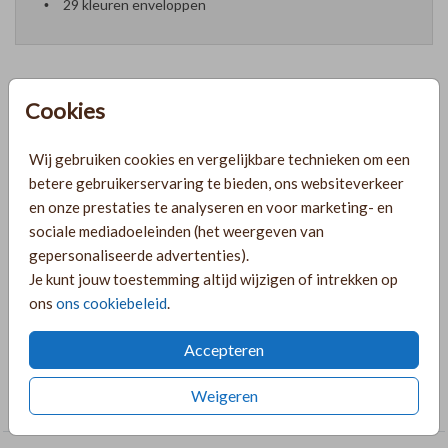
29 kleuren enveloppen
Cookies
Formaten en prijzen
Wij gebruiken cookies en vergelijkbare technieken om een
betere gebruikerservaring te bieden, ons websiteverkeer
PRODUCTINFORMATIE
en onze prestaties te analyseren en voor marketing- en
sociale mediadoeleinden (het weergeven van
gepersonaliseerde advertenties).
OMSCHRIJVING
Je kunt jouw toestemming altijd wijzigen of intrekken op
Chique en minimalistische naamkaartjes voor een bruiloft.
ons
ons cookiebeleid
.
De naamkaartjes zijn voorzien van tekst in goudfolie.
Accepteren
COLLECTIE
Weigeren
Foliedruk zelf maken