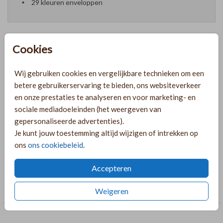
29 kleuren enveloppen
Cookies
Formaten en prijzen
Wij gebruiken cookies en vergelijkbare technieken om een
betere gebruikerservaring te bieden, ons websiteverkeer
PRODUCTINFORMATIE
en onze prestaties te analyseren en voor marketing- en
sociale mediadoeleinden (het weergeven van
gepersonaliseerde advertenties).
OMSCHRIJVING
Je kunt jouw toestemming altijd wijzigen of intrekken op
ons
ons cookiebeleid
.
enkelzijdig-folie-blanco-enkel-vierkant
Accepteren
COLLECTIE
Foliedruk zelf maken
Weigeren