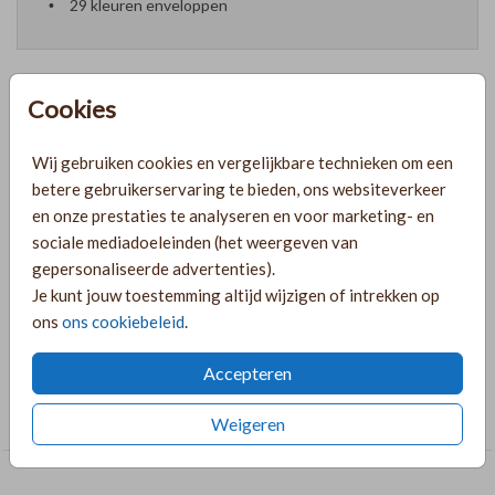
29 kleuren enveloppen
Cookies
Formaten en prijzen
Wij gebruiken cookies en vergelijkbare technieken om een
betere gebruikerservaring te bieden, ons websiteverkeer
PRODUCTINFORMATIE
en onze prestaties te analyseren en voor marketing- en
sociale mediadoeleinden (het weergeven van
gepersonaliseerde advertenties).
OMSCHRIJVING
Je kunt jouw toestemming altijd wijzigen of intrekken op
ons
ons cookiebeleid
.
enkelzijdig-folie-blanco-dubbel-liggend
Accepteren
COLLECTIE
Foliedruk zelf maken
Weigeren