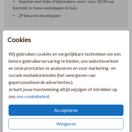
Kaarten met folie of bijzondere vorm: voor 18:00 uur
besteld, in twee werkdagen in huis
29 kleuren enveloppen
Cookies
Formaten en prijzen
Wij gebruiken cookies en vergelijkbare technieken om een
betere gebruikerservaring te bieden, ons websiteverkeer
en onze prestaties te analyseren en voor marketing- en
PRODUCTINFORMATIE
sociale mediadoeleinden (het weergeven van
gepersonaliseerde advertenties).
Je kunt jouw toestemming altijd wijzigen of intrekken op
OMSCHRIJVING
ons
ons cookiebeleid
.
Mooie trouwkaart met foto, passend bij het kalkpapier
kaartje van John & Marie.
Accepteren
COLLECTIE
Weigeren