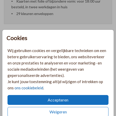
Kaarten met folie of bijzondere vorm: voor 18:00 uur
besteld, in twee werkdagen in huis
29 kleuren enveloppen
Cookies
Formaten en prijzen
Wij gebruiken cookies en vergelijkbare technieken om een
betere gebruikerservaring te bieden, ons websiteverkeer
PRODUCTINFORMATIE
en onze prestaties te analyseren en voor marketing- en
sociale mediadoeleinden (het weergeven van
gepersonaliseerde advertenties).
OMSCHRIJVING
Je kunt jouw toestemming altijd wijzigen of intrekken op
ons
ons cookiebeleid
.
Donkerblauw met gouden save the date met namen in een
sierlijk lettertype, gedrukt in goudfolie. Pas het kaartje
Accepteren
naar wens aan in de online editor!
Weigeren
COLLECTIE