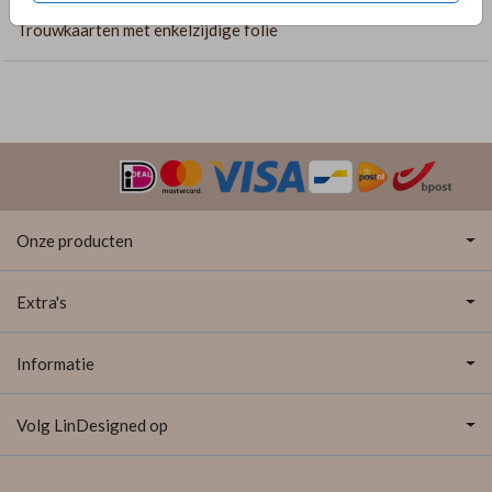
Trouwkaarten met enkelzijdige folie
Onze producten
Extra's
Informatie
Volg LinDesigned op