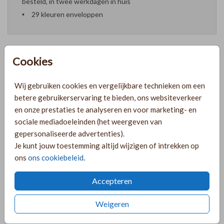
besteld, in twee werkdagen in huis
29 kleuren enveloppen
Cookies
Formaten en prijzen
Wij gebruiken cookies en vergelijkbare technieken om een
betere gebruikerservaring te bieden, ons websiteverkeer
PRODUCTINFORMATIE
en onze prestaties te analyseren en voor marketing- en
sociale mediadoeleinden (het weergeven van
gepersonaliseerde advertenties).
OMSCHRIJVING
Je kunt jouw toestemming altijd wijzigen of intrekken op
ons
ons cookiebeleid
.
Stoer geboortekaartje voor een jongetje met zilverfolie en
een donkerblauwe achtergrond.
Accepteren
COLLECTIE
Weigeren
Geboortekaartjes met enkelzijdige folie