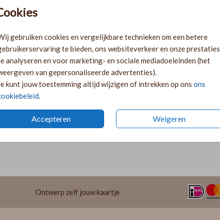
Pr
Cookies
Ki
Ka
Wij gebruiken cookies en vergelijkbare technieken om een betere
volge
gebruikerservaring te bieden, ons websiteverkeer en onze prestaties
Ka
te analyseren en voor marketing- en sociale mediadoeleinden (het
twee 
weergeven van gepersonaliseerde advertenties).
29
Je kunt jouw toestemming altijd wijzigen of intrekken op ons
ons
cookiebeleid
.
Accepteren
Weigeren
Formaten 
Ontwerp zelf jouw kaartje