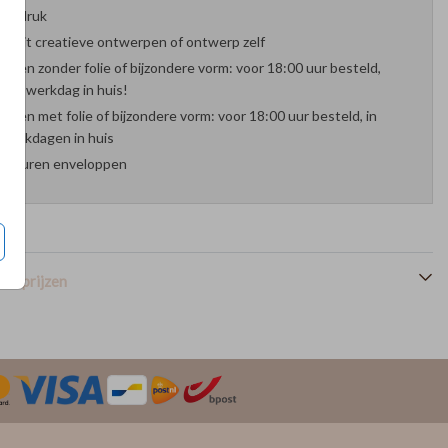
oefdruk
es uit creatieve ontwerpen of ontwerp zelf
arten zonder folie of bijzondere vorm: voor 18:00 uur besteld,
nde werkdag in huis!
arten met folie of bijzondere vorm: voor 18:00 uur besteld, in
werkdagen in huis
 kleuren enveloppen
en prijzen